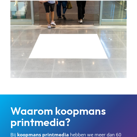
Waarom
koopmans
printmedia?
Bij
koopmans
printmedia
hebben we meer dan 60