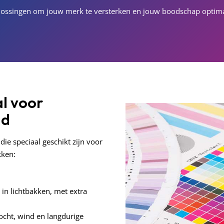
oplossingen om jouw merk te versterken en jouw boodschap optima
al voor
id
ie speciaal geschikt zijn voor
kken:
g in lichtbakken, met extra
ocht, wind en langdurige