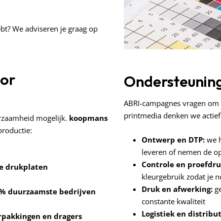
ebt? We adviseren je graag op
or
Ondersteuning
ABRI-campagnes vragen om m
printmedia denken we actief 
urzaamheid mogelijk.
koopmans
productie:
Ontwerp en DTP:
we h
leveren of nemen de o
Controle en proefdru
je drukplaten
kleurgebruik zodat je n
Druk en afwerking:
ge
25% duurzaamste bedrijven
constante kwaliteit
Logistiek en distribut
rpakkingen en dragers