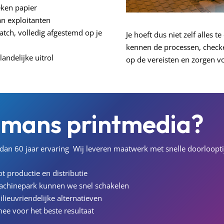
eken papier
an exploitanten
batch, volledig afgestemd op je
Je hoeft dus niet zelf alles 
kennen de processen, check
andelijke uitrol
op de vereisten en zorgen vo
pmans
printmedia?
an 60 jaar ervaring
Wij leveren maatwerk met snelle doorloopti
t productie en distributie
achinepark kunnen we snel schakelen
ilieuvriendelijke alternatieven
ee voor het beste resultaat