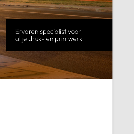
Ervaren specialist voor
al je druk- en printwerk