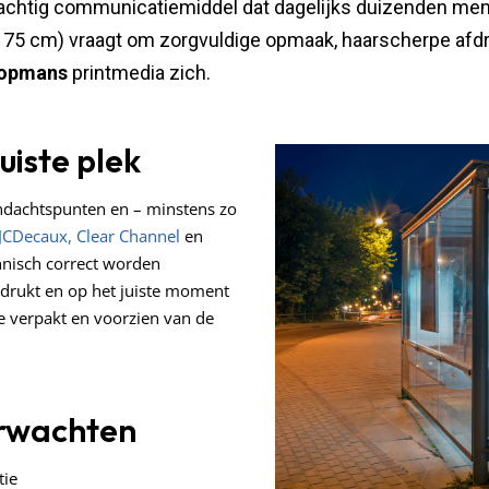
achtig communicatiemiddel dat dagelijks duizenden mense
 175 cm) vraagt om zorgvuldige opmaak, haarscherpe afdru
opmans
printmedia zich.
juiste plek
andachtspunten en – minstens zo
JCDecaux,
Clear Channel
en
chnisch correct worden
edrukt en op het juiste moment
ie verpakt en voorzien van de
erwachten
tie