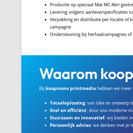
Productie op speciaal Mat MC Abri gestr
Levering volgens aanleverspecificaties v
Verpakking en distributie per locatie of 
campagne
Ondersteuning bij herhaalcampagnes of l
Waarom
koo
Bij
koopmans
printmedia
hebben we meer d
Totaaloplossing
: van idee en ontwerp to
Snel en efficiënt
: door ons moderne m
Duurzaam en innovatief
: wij bieden m
Persoonlijk advies
: we denken met je m