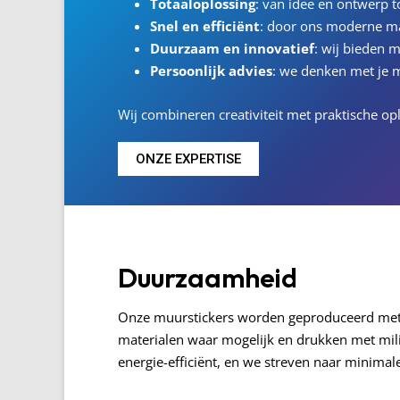
Totaaloplossing
: van idee en ontwerp to
Snel en efficiënt
: door ons moderne m
Duurzaam en innovatief
: wij bieden m
Persoonlijk advies
: we denken met je m
Wij combineren creativiteit met praktische 
ONZE EXPERTISE
Duurzaamheid
Onze muurstickers worden geproduceerd met a
materialen waar mogelijk en drukken met mili
energie-efficiënt, en we streven naar minimale