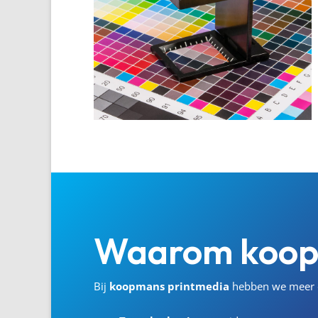
Waarom
koo
Bij
koopmans
printmedia
hebben we meer d