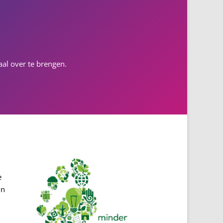
al over te brengen.
e
jn