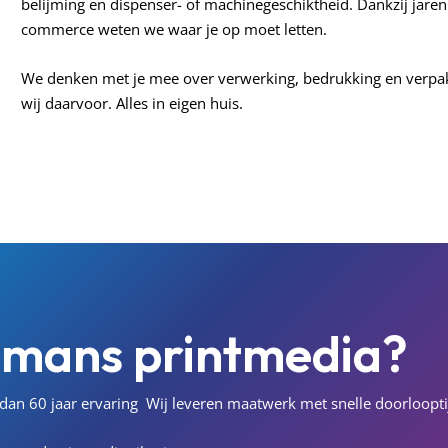
belijming en dispenser- of machinegeschiktheid. Dankzij jarenl
commerce weten we waar je op moet letten.
We denken met je mee over verwerking, bedrukking en verpakk
wij daarvoor. Alles in eigen huis.
pmans
printmedia?
an 60 jaar ervaring
Wij leveren maatwerk met snelle doorloopti