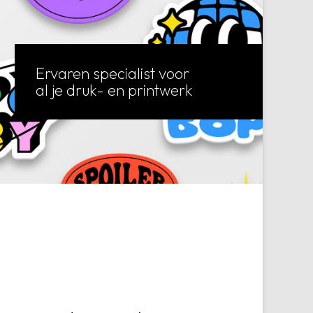
Ervaren specialist voor
al je druk- en printwerk