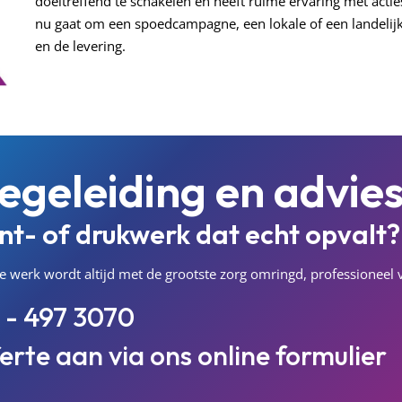
doeltreffend te schakelen en heeft ruime ervaring met acti
nu gaat om een spoedcampagne, een lokale of een landelijke
en de levering.
egeleiding en advie
int- of drukwerk dat echt opvalt?
. Je werk wordt altijd met de grootste zorg omringd, professionee
 - 497 3070
ferte aan via ons
online formulier