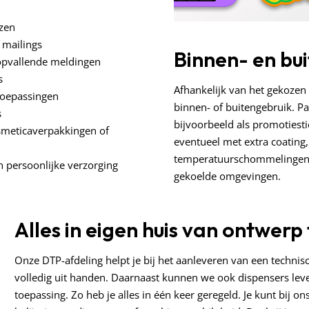
ozen
f mailings
Binnen- en bu
 opvallende meldingen
s
Afhankelijk van het gekozen 
 toepassingen
binnen- of buitengebruik. P
s
bijvoorbeeld als promotiestic
osmeticaverpakkingen of
eventueel met extra coating,
temperatuurschommelingen, 
 persoonlijke verzorging
gekoelde omgevingen.
Alles in eigen huis van ontwerp 
Onze DTP-afdeling helpt je bij het aanleveren van een techn
volledig uit handen. Daarnaast kunnen we ook dispensers lev
toepassing. Zo heb je alles in één keer geregeld. Je kunt bij o