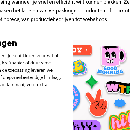
ssing wanneer je snel en efficiënt wilt kunnen plakken. Z
en het labelen van verpakkingen, producten of promotiem
 tot horeca, van productiebedrijven tot webshops.
ngen
n. Je kunt kiezen voor wit of
, kraftpapier of duurzame
n de toepassing leveren we
 diepvriesbestendige lijmlaag.
 of laminaat, voor extra