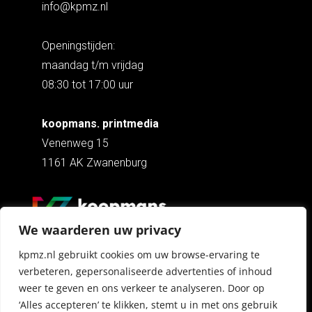
info@kpmz.nl
Openingstijden:
maandag t/m vrijdag
08:30 tot 17:00 uur
koopmans. printmedia
Venenweg 15
1161 AK Zwanenburg
We waarderen uw privacy
kpmz.nl gebruikt cookies om uw browse-ervaring te
Copyright © 2026 Koopmans Print Media
Vervaardigd door
Effectiv. Communicatie BV
verbeteren, gepersonaliseerde advertenties of inhoud
weer te geven en ons verkeer te analyseren. Door op
Koopmans Print Media is een FSC®-gecertificeerd
‘Alles accepteren’ te klikken, stemt u in met ons gebruik