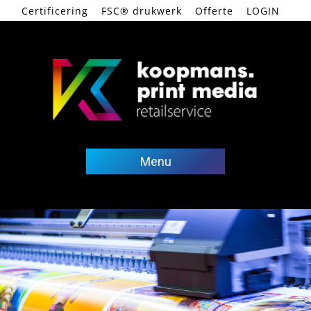
Certificering
FSC® drukwerk
Offerte
LOGIN
Ga
naar
de
Menu
inhoud