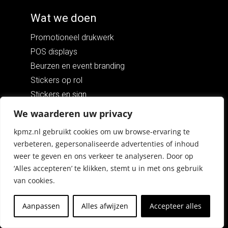
Wat we doen
Promotioneel drukwerk
POS displays
Beurzen en event branding
Stickers op rol
Stickers en sign
Posters drukken
We waarderen uw privacy
Textiel bedrukking
kpmz.nl gebruikt cookies om uw browse-ervaring te
Wagenpark belettering
verbeteren, gepersonaliseerde advertenties of inhoud
Grootformaat printwerk
weer te geven en ons verkeer te analyseren. Door op
Fulfilment
‘Alles accepteren’ te klikken, stemt u in met ons gebruik
van cookies.
Populaire diensten
Aanpassen
Alles afwijzen
Accepteer alles
Reboard® displays