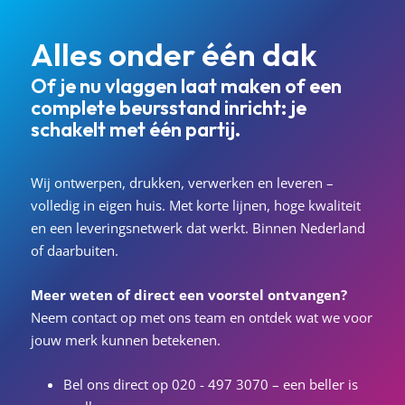
Alles onder één dak
Of je nu vlaggen laat maken of een
complete beursstand inricht: je
schakelt met één partij.
Wij ontwerpen, drukken, verwerken en leveren –
volledig in eigen huis. Met korte lijnen, hoge kwaliteit
en een leveringsnetwerk dat werkt. Binnen Nederland
of daarbuiten.
Meer weten of direct een voorstel ontvangen?
Neem contact op met ons team en ontdek wat we voor
jouw merk kunnen betekenen.
Bel ons direct op
020 - 497 3070
– een beller is