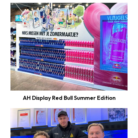
AH
Display
Red
Bull
Summer
Edition
AH Display Red Bull Summer Edition
Gepersonaliseerde
3D-
beeldjes