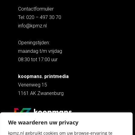
Contactformulier
Tel: 020 – 497 30 70
info@kpmz.nl
Openingstijden:
maandag t/m vrijdag
08:30 tot 17:00 uur
koopmans. printmedia
Venenweg 15
1161 AK Zwanenburg
We waarderen uw privacy
kpmz.nl gebruikt cookies om uw browse-ervaring te
Copyright © 2026 Koopmans Print Media