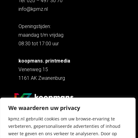
Tel: 020 – 497 30 70
info@kpmz.nl
Openingstijden:
maandag t/m vrijdag
08:30 tot 17:00 uur
koopmans. printmedia
Venenweg 15
1161 AK Zwanenburg
We waarderen uw privacy
kpmz.nl gebruikt cookies om uw browse-ervaring te
Copyright © 2026 Koopmans Print Media
Vervaardigd door
Effectiv. Communicatie BV
verbeteren, gepersonaliseerde advertenties of inhoud
weer te geven en ons verkeer te analyseren. Door op