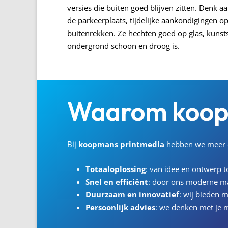
versies die buiten goed blijven zitten. Denk a
de parkeerplaats, tijdelijke aankondigingen op
buitenrekken. Ze hechten goed op glas, kunsts
ondergrond schoon en droog is.
Waarom
koo
Bij
koopmans
printmedia
hebben we meer d
Totaaloplossing
: van idee en ontwerp to
Snel en efficiënt
: door ons moderne m
Duurzaam en innovatief
: wij bieden m
Persoonlijk advies
: we denken met je m