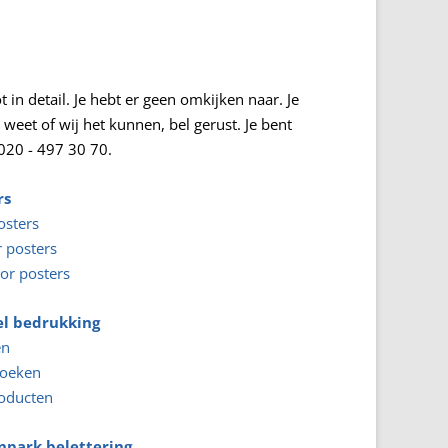
 in detail. Je hebt er geen omkijken naar. Je
weet of wij het kunnen, bel gerust. Je bent
020 - 497 30 70.
rs
osters
 posters
or posters
el bedrukking
en
oeken
roducten
park belettering