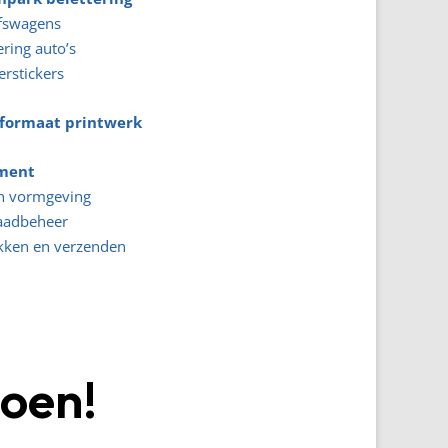
jfswagens
ering auto’s
rstickers
formaat printwerk
lment
n vormgeving
aadbeheer
kken en verzenden
doen!