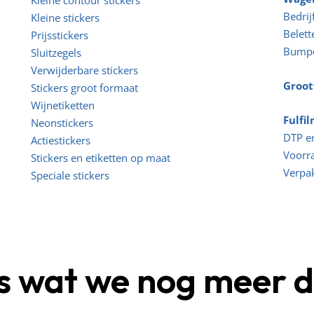
Kleine contour stickers
Bedri
Kleine stickers
Belett
Prijsstickers
Bumpe
Sluitzegels
Verwijderbare stickers
Groot
Stickers groot formaat
Wijnetiketten
Fulfi
Neonstickers
DTP e
Actiestickers
Voorr
Stickers en etiketten op maat
Verpa
Speciale stickers
is wat we nog meer 