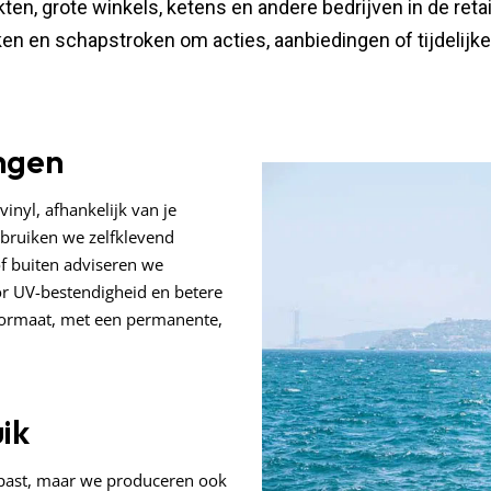
en, grote winkels, ketens en andere bedrijven in de ret
ken en schapstroken om acties, aanbiedingen of tijdelij
ngen
vinyl, afhankelijk van je
ebruiken we zelfklevend
of buiten adviseren we
or UV-bestendigheid en betere
 formaat, met een permanente,
ik
epast, maar we produceren ook