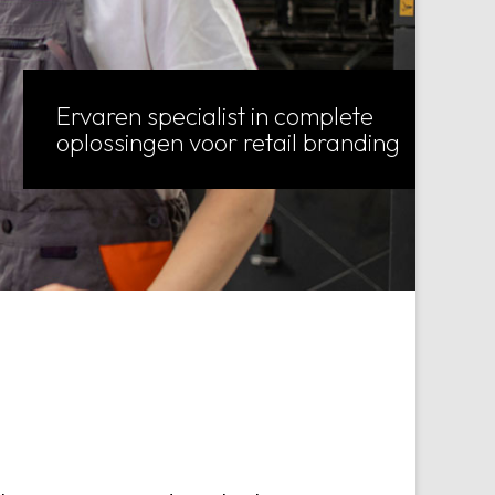
Ervaren specialist in complete
oplossingen voor retail branding