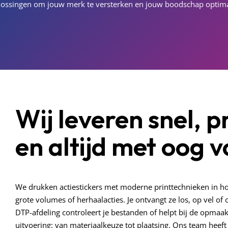
oplossingen om jouw merk te versterken en jouw boodschap optima
Wij leveren snel, p
en altijd met oog v
We drukken actiestickers met moderne printtechnieken in hoge
grote volumes of herhaalacties. Je ontvangt ze los, op vel of 
DTP-afdeling controleert je bestanden of helpt bij de opmaa
uitvoering: van materiaalkeuze tot plaatsing. Ons team heeft