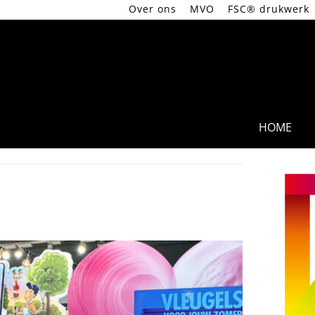
Over ons
MVO
FSC® drukwerk
Ga
naar
de
inhoud
HOME