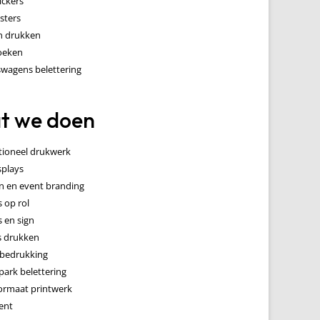
ickers
sters
n drukken
oeken
swagens belettering
t we doen
ioneel drukwerk
splays
n en event branding
s op rol
s en sign
s drukken
l bedrukking
ark belettering
ormaat printwerk
ent