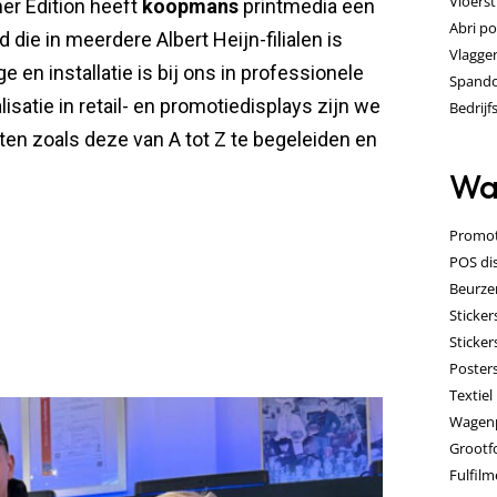
Vloerst
er Edition heeft
koopmans
printmedia een
Abri po
 die in meerdere Albert Heijn-filialen is
Vlagge
 en installatie is bij ons in professionele
Spand
isatie in retail- en promotiedisplays zijn we
Bedrijf
en zoals deze van A tot Z te begeleiden en
Wa
Promot
POS di
Beurze
Sticker
Sticker
Poster
Textie
Wagenp
Grootf
Fulfilm