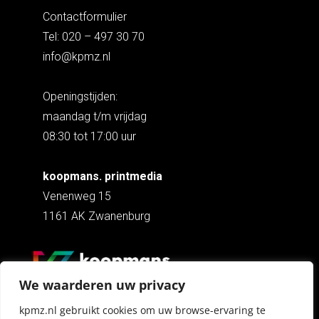
Contactformulier
Tel: 020 – 497 30 70
info@kpmz.nl
Openingstijden:
maandag t/m vrijdag
08:30 tot 17:00 uur
koopmans. printmedia
Venenweg 15
1161 AK Zwanenburg
We waarderen uw privacy
kpmz.nl gebruikt cookies om uw browse-ervaring te
Copyright © 2026 Koopmans Print Media