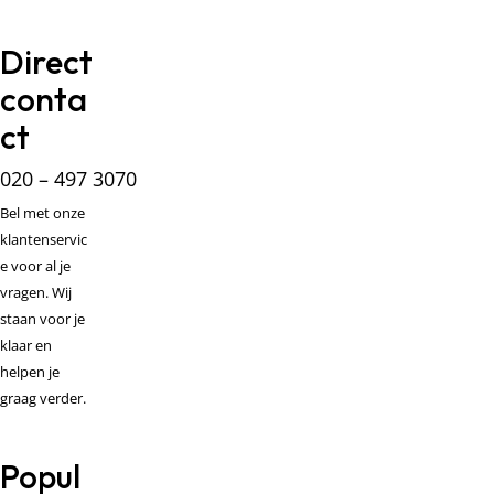
Direct
conta
ct
020 – 497 3070
Bel met onze
klantenservic
e voor al je
vragen. Wij
staan voor je
klaar en
helpen je
graag verder.
Popul