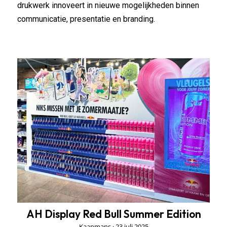
drukwerk innoveert in nieuwe mogelijkheden binnen
communicatie, presentatie en branding.
AH
Display
Red
Bull
Summer
Edition
AH Display Red Bull Summer Edition
Kaapmans ·
23 juli 2025