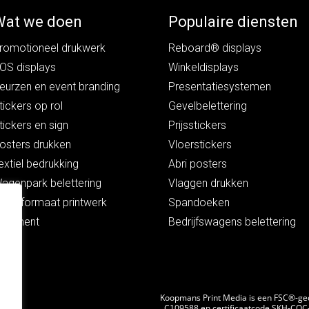
Wat we doen
Populaire diensten
romotioneel drukwerk
Reboard® displays
OS displays
Winkeldisplays
eurzen en event branding
Presentatiesystemen
tickers op rol
Gevelbelettering
tickers en sign
Prijsstickers
osters drukken
Vloerstickers
extiel bedrukking
Abri posters
agenpark belettering
Vlaggen drukken
rootformaat printwerk
Spandoeken
ulfilment
Bedrijfswagens belettering
Koopmans Print Media is een FSC®-gece
C109588 en certificaatcode SKH-COC-