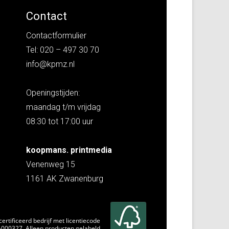
Contact
Contactformulier
Tel: 020 – 497 30 70
info@kpmz.nl
Openingstijden:
maandag t/m vrijdag
08:30 tot 17:00 uur
koopmans. printmedia
Venenweg 15
1161 AK Zwanenburg
rtificeerd bedrijf met licentiecode
000327. Alleen producten gelabeld