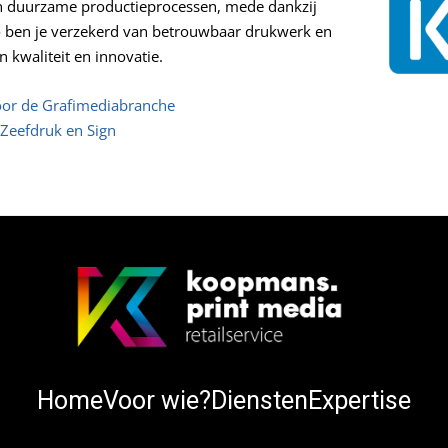
 duurzame productieprocessen, mede dankzij
o ben je verzekerd van betrouwbaar drukwerk en
n kwaliteit en innovatie.
oor de Grafimediabranche
 Zeefdruk en Sign
Home
Voor wie?
Diensten
Expertise