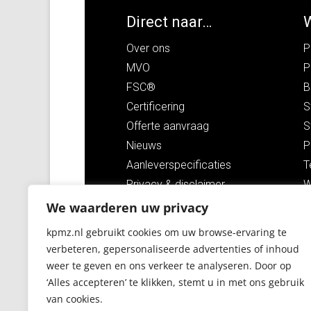
Direct naar…
Over ons
P
MVO
P
FSC®
B
Certificering
S
Offerte aanvraag
S
Nieuws
P
Aanleverspecificaties
T
Privacy
&
disclaimer
W
Leveringsvoorwaarden
G
We waarderen uw privacy
F
kpmz.nl gebruikt cookies om uw browse-ervaring te
INLOGGEN
verbeteren, gepersonaliseerde advertenties of inhoud
weer te geven en ons verkeer te analyseren. Door op
‘Alles accepteren’ te klikken, stemt u in met ons gebruik
van cookies.