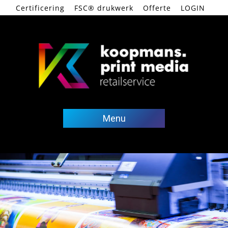
Certificering
FSC® drukwerk
Offerte
LOGIN
Ga
naar
de
Menu
inhoud